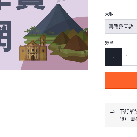
天數:
數量:
-
下訂單後
限)，