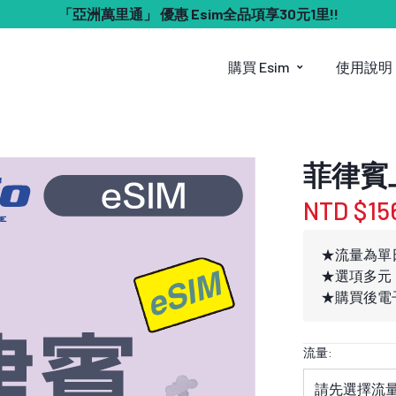
「亞洲萬里通」 優惠 Esim全品項享30元1里!!
購買 Esim
使用說明
菲律賓上
NTD $15
★流量為單
★選項多元
★購買後電子
流量: