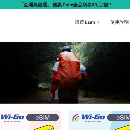
「亞洲萬里通」 優惠 Esim全品項享30元1里!!
購買 Esim
使用說明