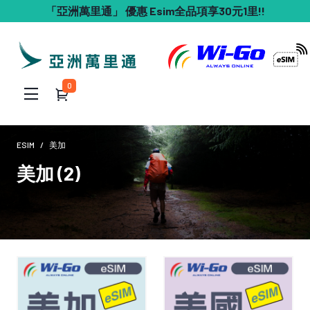
「亞洲萬里通」 優惠 Esim全品項享30元1里!!
0
ESIM
美加
美加 (2)