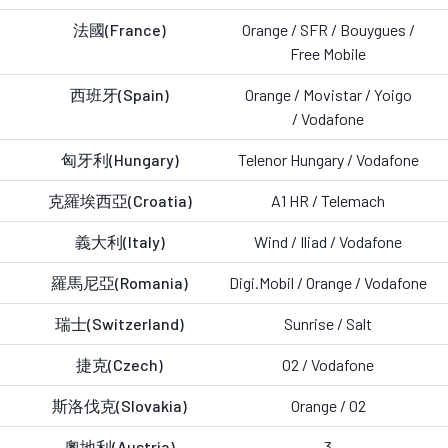
法國(France)
Orange / SFR / Bouygues /
Free
Mobile
西班牙(Spain)
Orange / Movistar / Yoigo
/
Vodafone
匈牙利(Hungary)
Telenor Hungary /
Vodafone
克羅埃西亞(Croatia)
A1 HR
/ Telemach
義大利(Italy)
Wind / Iliad /
Vodafone
羅馬尼亞(Romania)
Digi.Mobil / Orange /
Vodafone
瑞士(Switzerland)
Sunrise
/
Salt
捷克(Czech)
O2 /
Vodafone
斯洛伐克(Slovakia)
Orange / O2
奧地利(Austria)
3