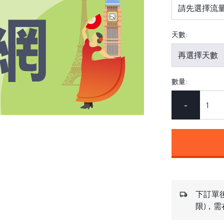
天數:
數量:
-
下訂單後
限)，