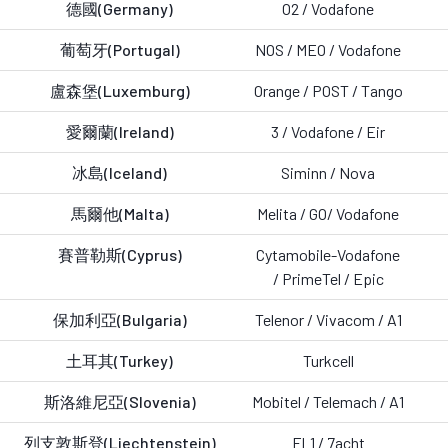
德國(Germany)
O2 /
Vodafone
葡萄牙(Portugal)
NOS / MEO /
Vodafone
盧森堡(Luxemburg)
Orange / POST / Tango
愛爾蘭(Ireland)
3 /
Vodafone / Eir
冰島(Iceland)
Siminn / Nova
馬爾他(Malta)
Melita / GO/
Vodafone
賽普勒斯(Cyprus)
Cytamobile-Vodafone
/ PrimeTel / Epic
保加利亞(Bulgaria)
Telenor
/
Vivacom / A1
土耳其(Turkey)
Turkcell
斯洛維尼亞(Slovenia)
Mobitel / Telemach /
A1
列支敦斯登(Liechtenstein)
FL1 /
7acht