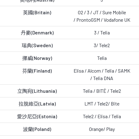
英國(Britain)
O2 / 3 /
JT /
Sure Mobile
/ ProntoGSM / Vodafone UK
丹麥(Denmark)
3 /
Telia
瑞典(Sweden)
3/ Tele2
挪威(Norway)
Telia
芬蘭(Finland)
Elisa /
Alcom / Telia / SAMK
/ Telia DNA
立陶宛(Lithuania)
Telia /
BITĖ / Tele2
拉脫維亞(Latvia)
LMT /
Tele2/ Bite
愛沙尼亞(Estonia)
Tele2 / Elisa /
Telia
波蘭(Poland)
Orange/ Play