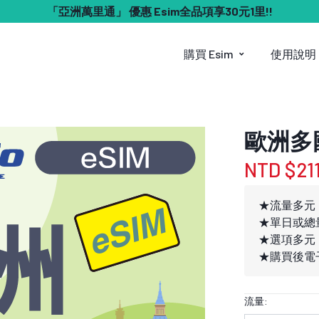
「亞洲萬里通」 優惠 Esim全品項享30元1里!!
購買 Esim
使用說明
歐洲多國
NTD $21
★流量多元
★單日或總
★選項多元
★購買後電子
流量: